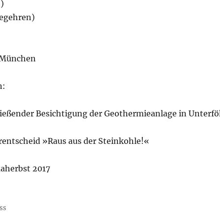
)
begehren)
r München
n:
ießender Besichtigung der Geothermieanlage in Unterfö
rentscheid »Raus aus der Steinkohle!«
aherbst 2017
ss